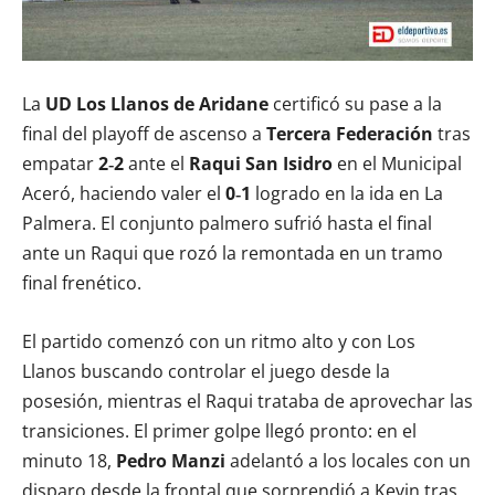
La
UD Los Llanos de Aridane
certificó su pase a la
final del playoff de ascenso a
Tercera Federación
tras
empatar
2‑2
ante el
Raqui San Isidro
en el Municipal
Aceró, haciendo valer el
0‑1
logrado en la ida en La
Palmera. El conjunto palmero sufrió hasta el final
ante un Raqui que rozó la remontada en un tramo
final frenético.
El partido comenzó con un ritmo alto y con Los
Llanos buscando controlar el juego desde la
posesión, mientras el Raqui trataba de aprovechar las
transiciones. El primer golpe llegó pronto: en el
minuto 18,
Pedro Manzi
adelantó a los locales con un
disparo desde la frontal que sorprendió a Kevin tras