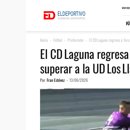
ElDeportivo.es
vierne
FÚ
Inicio
Fútbol
Preferente
El CD Laguna regresa a Terc
El CD Laguna regresa
superar a la UD Los L
Por
Fran Estévez
-
13/06/2026