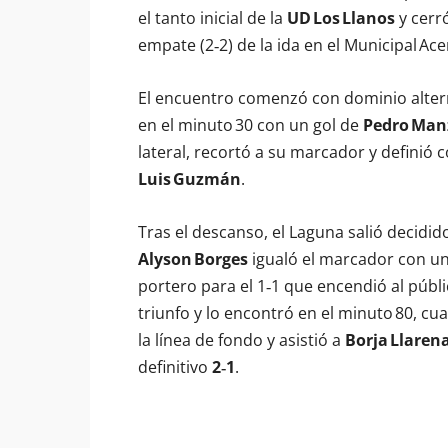
el tanto inicial de la
UD Los Llanos
y cerró
empate (2‑2) de la ida en el Municipal Ace
El encuentro comenzó con dominio altern
en el minuto 30 con un gol de
Pedro Man
lateral, recortó a su marcador y definió 
Luis Guzmán
.
Tras el descanso, el Laguna salió decidid
Alyson Borges
igualó el marcador con una
portero para el 1‑1 que encendió al públ
triunfo y lo encontró en el minuto 80, c
la línea de fondo y asistió a
Borja Llaren
definitivo
2‑1
.