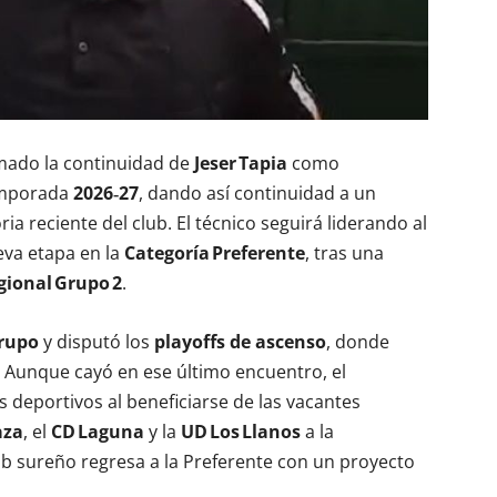
mado la continuidad de
Jeser Tapia
como
temporada
2026‑27
, dando así continuidad a un
ia reciente del club. El técnico seguirá liderando al
va etapa en la
Categoría Preferente
, tras una
gional Grupo 2
.
rupo
y disputó los
playoffs de ascenso
, donde
. Aunque cayó en ese último encuentro, el
 deportivos al beneficiarse de las vacantes
aza
, el
CD Laguna
y la
UD Los Llanos
a la
lub sureño regresa a la Preferente con un proyecto