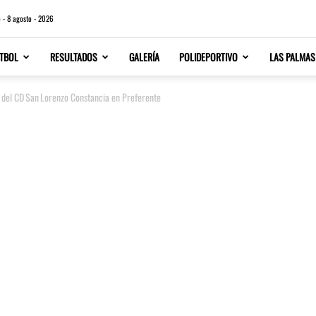
 - 8 agosto - 2026
TBOL
RESULTADOS
GALERÍA
POLIDEPORTIVO
LAS PALMAS
te del CD San Lorenzo Constancia en Preferente