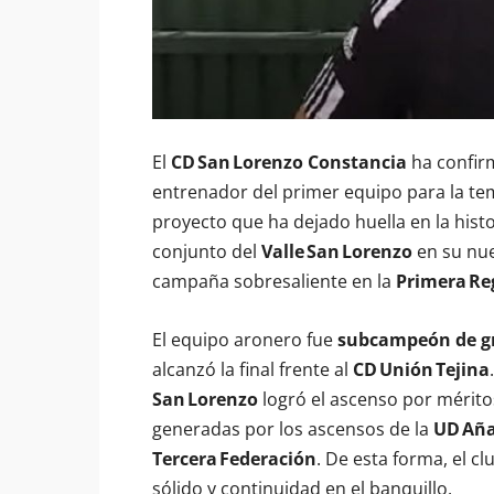
El
CD San Lorenzo Constancia
ha confir
entrenador del primer equipo para la 
proyecto que ha dejado huella en la histor
conjunto del
Valle San Lorenzo
en su nue
campaña sobresaliente en la
Primera Re
El equipo aronero fue
subcampeón de g
alcanzó la final frente al
CD Unión Tejina
San Lorenzo
logró el ascenso por méritos
generadas por los ascensos de la
UD Añ
Tercera Federación
. De esta forma, el c
sólido y continuidad en el banquillo.