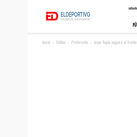
ElDeportivo.es
sábado
FÚ
Inicio
Fútbol
Preferente
Jeser Tapia seguirá al fren