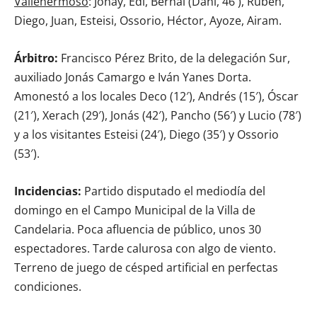
Vallehermoso
: Jonay, Edi, Bernal (Dani, 46′), Rubén,
Diego, Juan, Esteisi, Ossorio, Héctor, Ayoze, Airam.
Árbitro:
Francisco Pérez Brito, de la delegación Sur,
auxiliado Jonás Camargo e Iván Yanes Dorta.
Amonestó a los locales Deco (12′), Andrés (15′), Óscar
(21′), Xerach (29′), Jonás (42′), Pancho (56′) y Lucio (78′)
y a los visitantes Esteisi (24′), Diego (35′) y Ossorio
(53′).
Incidencias:
Partido disputado el mediodía del
domingo en el Campo Municipal de la Villa de
Candelaria. Poca afluencia de público, unos 30
espectadores. Tarde calurosa con algo de viento.
Terreno de juego de césped artificial en perfectas
condiciones.