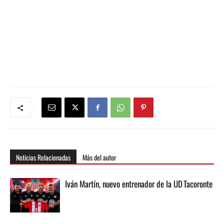
Noticias Relacionadas
Más del autor
Iván Martín, nuevo entrenador de la UD Tacoronte