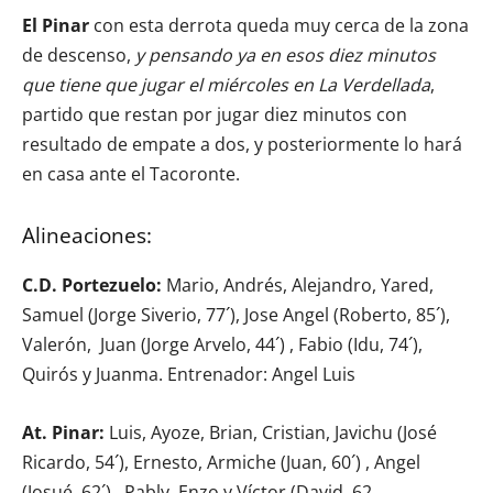
El Pinar
con esta derrota queda muy cerca de la zona
de descenso,
y pensando ya en esos diez minutos
que tiene que jugar el miércoles en La Verdellada
,
partido que restan por jugar diez minutos con
resultado de empate a dos, y posteriormente lo hará
en casa ante el Tacoronte.
Alineaciones:
C.D. Portezuelo:
Mario, Andrés, Alejandro, Yared,
Samuel (Jorge Siverio, 77´), Jose Angel (Roberto, 85´),
Valerón, Juan (Jorge Arvelo, 44´) , Fabio (Idu, 74´),
Quirós y Juanma. Entrenador: Angel Luis
At. Pinar:
Luis, Ayoze, Brian, Cristian, Javichu (José
Ricardo, 54´), Ernesto, Armiche (Juan, 60´) , Angel
(Josué, 62´) , Pably, Enzo y Víctor (David, 62