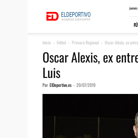
ElDeportivo.es
jueves
FÚ
Inicio
Fútbol
Primera Regional
Oscar Alexis, ex entr
Oscar Alexis, ex entr
Luis
Por
ElDeportivo.es
-
20/07/2019