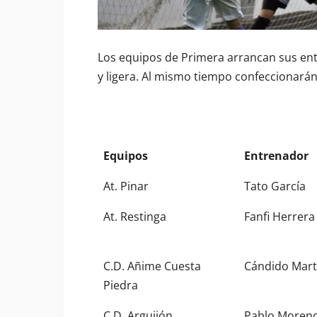
Los equipos de Primera arrancan sus en
y ligera. Al mismo tiempo confeccionarán 
Equipos
Entrenador
At. Pinar
Tato García
At. Restinga
Fanfi Herrera
C.D. Añime Cuesta
Cándido Mart
Piedra
C.D. Arguijón
Pablo Moren