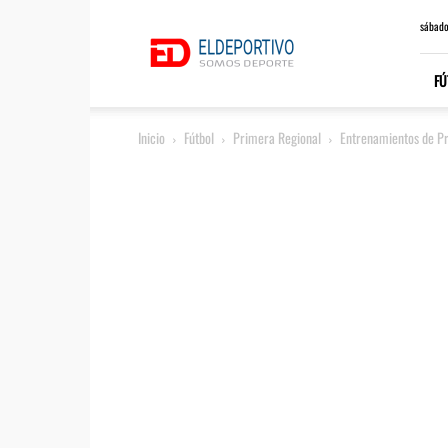
ElDeportivo.es
sábado
FÚ
Inicio
Fútbol
Primera Regional
Entrenamientos de P