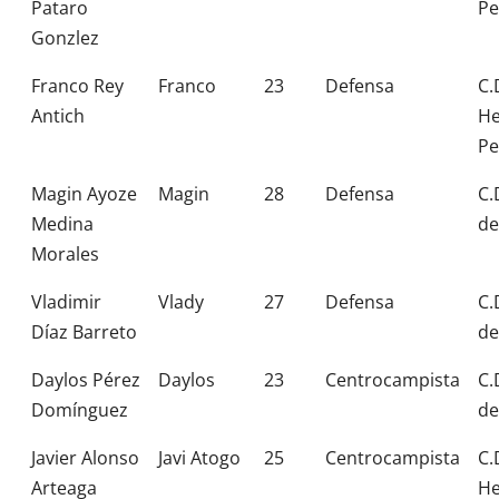
Pataro
Pe
Gonzlez
Franco Rey
Franco
23
Defensa
C.
Antich
H
Pe
Magin Ayoze
Magin
28
Defensa
C.
Medina
de
Morales
Vladimir
Vlady
27
Defensa
C.
Díaz Barreto
de
Daylos Pérez
Daylos
23
Centrocampista
C.
Domínguez
de
Javier Alonso
Javi Atogo
25
Centrocampista
C.
Arteaga
H