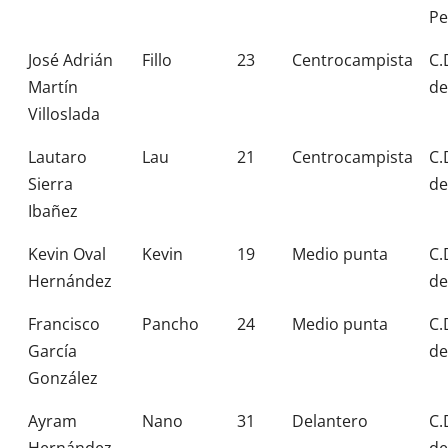
Pe
José Adrián
Fillo
23
Centrocampista
C.
Martín
de
Villoslada
Lautaro
Lau
21
Centrocampista
C.
Sierra
de
Ibañez
Kevin Oval
Kevin
19
Medio punta
C.
Hernández
de
Francisco
Pancho
24
Medio punta
C.
García
de
González
Ayram
Nano
31
Delantero
C.
Hernández
de