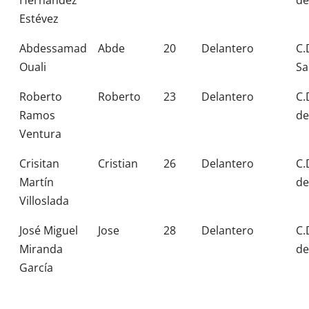
Estévez
Abdessamad
Abde
20
Delantero
C.
Ouali
Sa
Roberto
Roberto
23
Delantero
C.
Ramos
de
Ventura
Crisitan
Cristian
26
Delantero
C.
Martín
de
Villoslada
José Miguel
Jose
28
Delantero
C.
Miranda
de
García