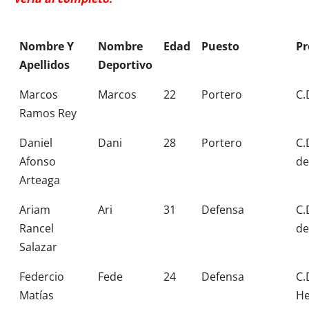
Nombre Y
Nombre
Edad
Puesto
Pr
Apellidos
Deportivo
Marcos
Marcos
22
Portero
C.
Ramos Rey
Daniel
Dani
28
Portero
C.
Afonso
de
Arteaga
Ariam
Ari
31
Defensa
C.
Rancel
de
Salazar
Federcio
Fede
24
Defensa
C.
Matías
H