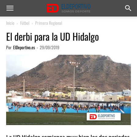
Inicio
Fútbol
Primera Regional
El derbi para la UD Hidalgo
Por
ElDeportivo.es
-
29/09/2019
La UD Hidalgo comienza muy bien los dos periodos