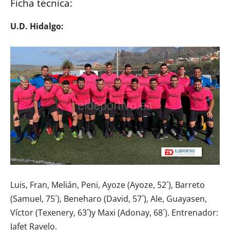
Ficha técnica:
U.D. Hidalgo:
Luis, Fran, Melián, Peni, Ayoze (Ayoze, 52´), Barreto
(Samuel, 75´), Beneharo (David, 57´), Ale, Guayasen,
Víctor (Texenery, 63´)y Maxi (Adonay, 68´). Entrenador:
Jafet Ravelo.