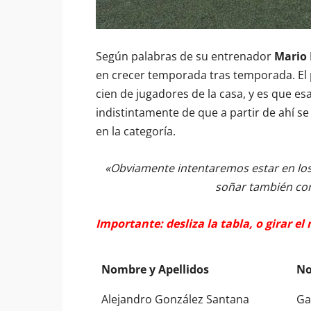
Según palabras de su entrenador
Mario
en crecer temporada tras temporada. El
cien de jugadores de la casa, y es que es
indistintamente de que a partir de ahí 
en la categoría.
«Obviamente intentaremos estar en los p
soñar también con 
Importante: desliza la tabla, o girar el
Nombre y Apellidos
No
Nombre y Apellidos
No
Alejandro González Santana
Ga