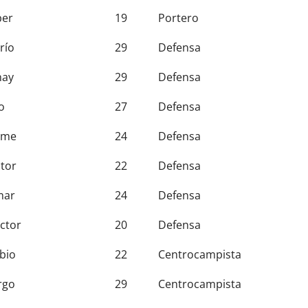
ber
19
Portero
río
29
Defensa
nay
29
Defensa
o
27
Defensa
eme
24
Defensa
ctor
22
Defensa
mar
24
Defensa
ctor
20
Defensa
bio
22
Centrocampista
rgo
29
Centrocampista