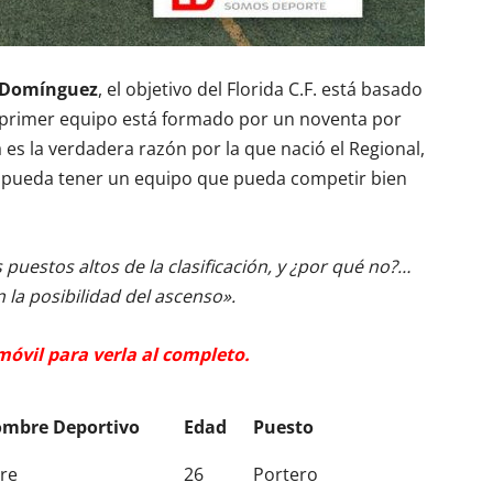
 Domínguez
, el objetivo del Florida C.F. está basado
 primer equipo está formado por un noventa por
a es la verdadera razón por la que nació el Regional,
se pueda tener un equipo que pueda competir bien
uestos altos de la clasificación, y ¿por qué no?…
la posibilidad del ascenso».
 móvil para verla al completo.
mbre Deportivo
Edad
Puesto
mbre Deportivo
Edad
Puesto
re
26
Portero