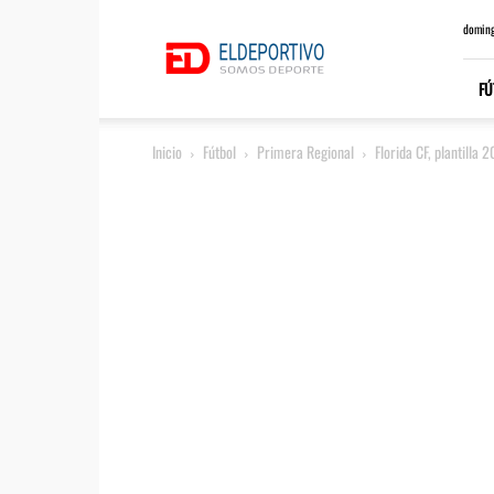
ElDeportivo.es
doming
FÚ
Inicio
Fútbol
Primera Regional
Florida CF, plantilla 