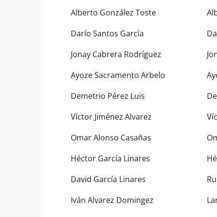
Alberto González Toste
Al
Darío Santos García
Da
Jonay Cabrera Rodríguez
Jo
Ayoze Sacramento Arbelo
Ay
Demetrio Pérez Luis
D
Víctor Jiménez Alvarez
Ví
Omar Alonso Casañas
O
Héctor García Linares
Hé
David García Linares
Ru
Iván Alvarez Domingez
La