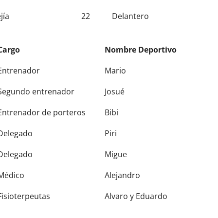
jía
22
Delantero
Cargo
Nombre Deportivo
Cargo
Nombre Deportivo
Entrenador
Mario
Segundo entrenador
Josué
Entrenador de porteros
Bibi
Delegado
Piri
Delegado
Migue
Médico
Alejandro
Fisioterpeutas
Alvaro y Eduardo