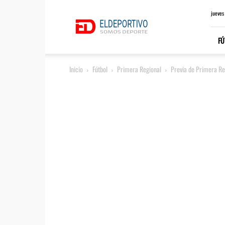
ElDeportivo.es
jueves
FÚ
Inicio
Fútbol
Primera Regional
Previa de Primera Reg