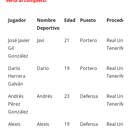
verla al completo.
Jugador
Nombre
Edad
Puesto
Proceden
Deportivo
Jugador
Nombre
Edad
Puesto
Proceden
José Javier
Javi
21
Portero
Real Unió
Deportivo
Gil
Tenerife
González
Darío
Darío
19
Portero
Real Unió
Herrera
Tenerife
Galván
Andrés
Andrés
23
Defensa
Real Unió
Pérez
Tenerife
González
Alexis
Alexis
19
Defensa
Real Unió