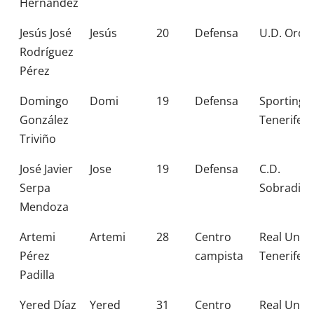
Hernández
Jesús José
Jesús
20
Defensa
U.D. Orot
Rodríguez
Pérez
Domingo
Domi
19
Defensa
Sporting
González
Tenerife
Triviño
José Javier
Jose
19
Defensa
C.D.
Serpa
Sobradillo
Mendoza
Artemi
Artemi
28
Centro
Real Unió
Pérez
campista
Tenerife
Padilla
Yered Díaz
Yered
31
Centro
Real Unió