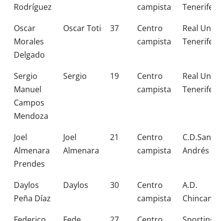
Rodríguez
campista
Tenerife
Oscar
Oscar Toti
37
Centro
Real Unió
Morales
campista
Tenerife
Delgado
Sergio
Sergio
19
Centro
Real Unió
Manuel
campista
Tenerife
Campos
Mendoza
Joel
Joel
21
Centro
C.D.San
Almenara
Almenara
campista
Andrés
Prendes
Daylos
Daylos
30
Centro
A.D.
Peña Díaz
campista
Chincanyr
Federico
Fede
27
Centro
Sporting