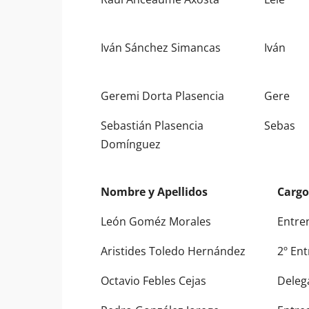
Iván Sánchez Simancas
Iván
Geremi Dorta Plasencia
Gere
Sebastián Plasencia
Sebas
Domínguez
Nombre y Apellidos
Cargo
Nombre y Apellidos
Cargo
León Goméz Morales
Entre
Aristides Toledo Hernández
2º En
Octavio Febles Cejas
Deleg