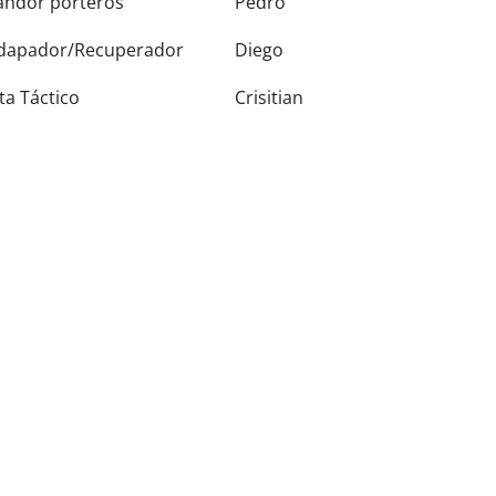
andor porteros
Pedro
dapador/Recuperador
Diego
ta Táctico
Crisitian