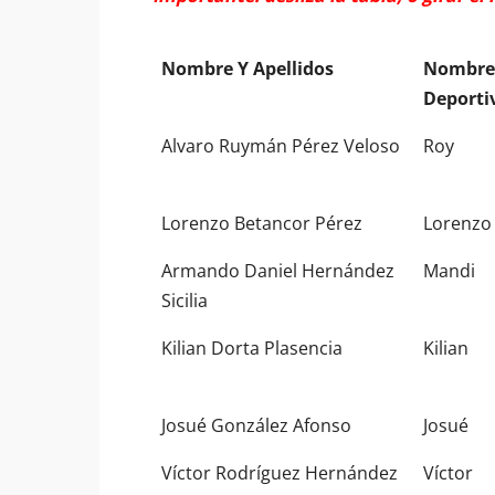
Nombre Y Apellidos
Nombre
Deporti
Nombre Y Apellidos
Nombre
Alvaro Ruymán Pérez Veloso
Roy
Deporti
Lorenzo Betancor Pérez
Lorenzo
Armando Daniel Hernández
Mandi
Sicilia
Kilian Dorta Plasencia
Kilian
Josué González Afonso
Josué
Víctor Rodríguez Hernández
Víctor