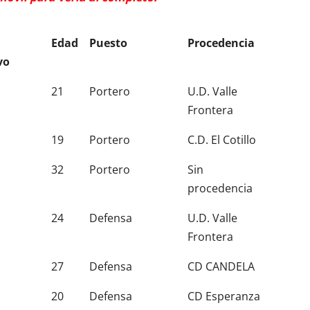
Edad
Puesto
Procedencia
vo
Edad
Puesto
Procedencia
21
Portero
U.D. Valle
vo
Frontera
19
Portero
C.D. El Cotillo
32
Portero
Sin
procedencia
24
Defensa
U.D. Valle
Frontera
27
Defensa
CD CANDELA
20
Defensa
CD Esperanza