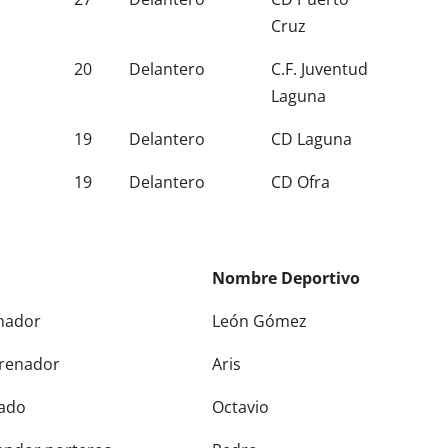
Cruz
20
Delantero
C.F. Juventud
Laguna
19
Delantero
CD Laguna
19
Delantero
CD Ofra
Nombre Deportivo
Nombre Deportivo
nador
León Gómez
trenador
Aris
ado
Octavio