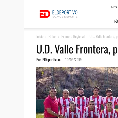
ElDeportivo.es
vierne
FÚ
Inicio
Fútbol
Primera Regional
U.D. Valle Frontera, 
U.D. Valle Frontera, 
Por
ElDeportivo.es
-
10/09/2019