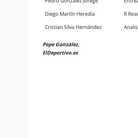
Pedro González Jorege
Entre
Diego Martín Heredia
R Rea
Cristian Silva Hernández
Analis
Pepe González,
ElDeportivo.es