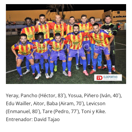
Yeray, Pancho (Héctor, 83´), Yosua, Piñero (Iván, 40´),
Edu Wailler, Aitor, Baba (Airam, 70´), Levicson
(Enmanuel, 80´), Tare (Pedro, 77´), Toni y Kike.
Entrenador: David Tajao