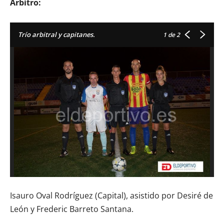
Árbitro:
Trío arbitral y capitanes.
1
de 2
Isauro Oval Rodríguez (Capital), asistido por Desiré de
León y Frederic Barreto Santana.