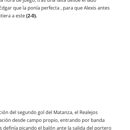
hora de juego, tras una falta desde el lado
Edgar que la ponía perfecta , para que Alexis antes
atiera a este
(2-0).
ión del segundo gol del Matanza, el Realejos
ación desde campo propio, entrando por banda
definía picando el balón ante la salida del portero