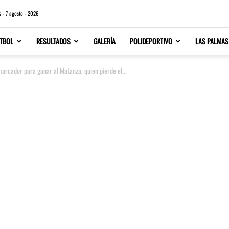
s - 7 agosto - 2026
TBOL
RESULTADOS
GALERÍA
POLIDEPORTIVO
LAS PALMAS
 marcador para ganar al Matanza, quien pierde el...