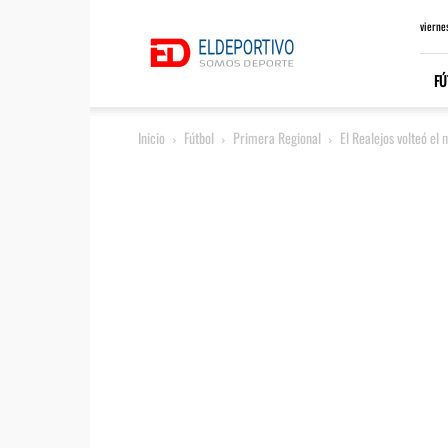
ElDeportivo.es
vierne
FÚ
Inicio
Fútbol
Primera Regional
El Realejos volteó el