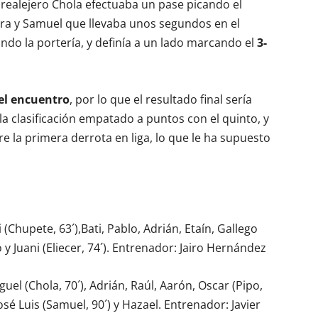
realejero Chola efectuaba un pase picando el
era y Samuel que llevaba unos segundos en el
ndo la portería, y definía a un lado marcando el
3-
del encuentro
, por lo que el resultado final sería
 la clasificación empatado a puntos con el quinto, y
 la primera derrota en liga, lo que le ha supuesto
(Chupete, 63´),Bati, Pablo, Adrián, Etaín, Gallego
o y Juani (Eliecer, 74´). Entrenador: Jairo Hernández
el (Chola, 70´), Adrián, Raúl, Aarón, Oscar (Pipo,
José Luis (Samuel, 90´) y Hazael. Entrenador: Javier