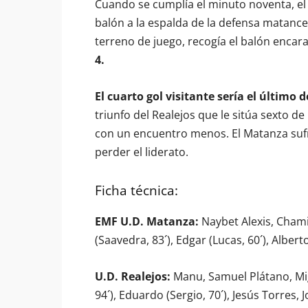
Cuando se cumplía el minuto noventa, el 
balón a la espalda de la defensa matanc
terreno de juego, recogía el balón encara
4.
El cuarto gol visitante sería el último 
triunfo del Realejos que le sitúa sexto de
con un encuentro menos. El Matanza sufre
perder el liderato.
Ficha técnica:
EMF U.D. Matanza:
Naybet Alexis, Chami 
(Saavedra, 83´), Edgar (Lucas, 60´), Albert
U.D. Realejos:
Manu, Samuel Plátano, Migu
94´), Eduardo (Sergio, 70´), Jesús Torres, 