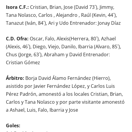
Isora C.F.:
Cristian, Brian, Jose (David 73´), Jimmy,
Tana Nolasco, Carlos , Alejandro , Raúl (Kevin, 44´),
Tanazut (Iván, 84´), Ari y Udo Entrenador: Jonay Díaz
C.D. Ofra:
Oscar, Falo, Alexis(Herrera, 80´), Azhael
(Alexis, 46´), Diego, Viejo, Danilo, Ibarria (Alvaro, 85´),
Chus (Jorge, 63´), Abraham y David Entrenador:
Cristian Gómez
Árbitro:
Borja David Álamo Fernández (Hierro),
asistido por Javier Fernández López, y Carlos Luis
Pérez Padrón, amonestó a los locales Cristian, Brian,
Carlos y Tana Nolasco y por parte visitante amonestó
a Ashael, Luis, Falo, Ibarria y Jose
Goles: