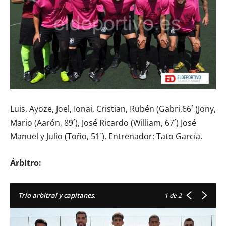
Luis, Ayoze, Joel, Ionai, Cristian, Rubén (Gabri,66´ )Jony,
Mario (Aarón, 89´), José Ricardo (William, 67´) José
Manuel y Julio (Toño, 51´). Entrenador: Tato García.
Árbitro:
Trío arbitral y capitanes.
1
de 2