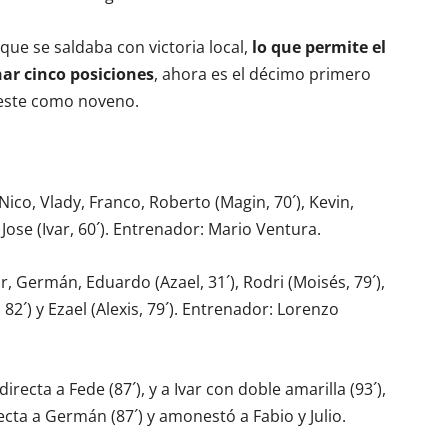
 que se saldaba con victoria local,
lo que permite el
nar cinco posiciones
, ahora es el décimo primero
gueste como noveno.
 Nico, Vlady, Franco, Roberto (Magin, 70´), Kevin,
 Jose (Ivar, 60´). Entrenador: Mario Ventura.
or, Germán, Eduardo (Azael, 31´), Rodri (Moisés, 79´),
io, 82´) y Ezael (Alexis, 79´). Entrenador: Lorenzo
irecta a Fede (87´), y a Ivar con doble amarilla (93´),
ecta a Germán (87´) y amonestó a Fabio y Julio.