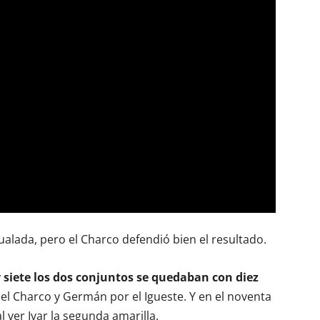
igualada, pero el Charco defendió bien el resultado.
 siete los dos conjuntos se quedaban con diez
or el Charco y Germán por el Igueste. Y en el noventa
l ver Ivar la segunda amarilla.