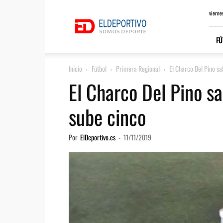
ElDeportivo.es
vierne
FÚ
Inicio
Fútbol
Primera Regional
El Charco Del Pino sa
El Charco Del Pino sa
sube cinco
Por
ElDeportivo.es
-
11/11/2019