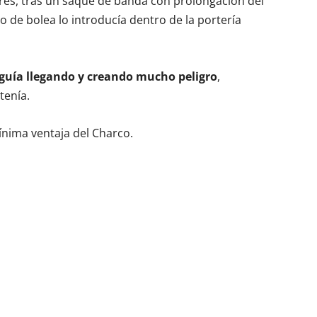
tres, tras un saque de banda con prolongación del
o de bolea lo introducía dentro de la portería
seguía llegando y creando mucho peligro
,
tenía.
mínima ventaja del Charco.