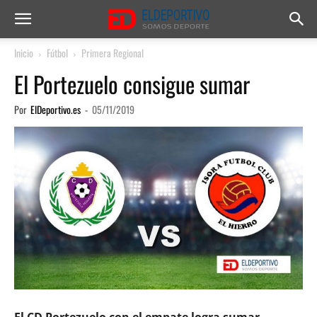
Inicio
Fútbol
Primera Regional
El Portezuelo consigue sumar
Por
ElDeportivo.es
-
05/11/2019
El CD Portezuelo con el empate logra sumar