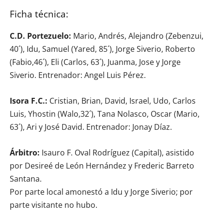
Ficha técnica:
C.D. Portezuelo:
Mario, Andrés, Alejandro (Zebenzui,
40´), Idu, Samuel (Yared, 85´), Jorge Siverio, Roberto
(Fabio,46´), Eli (Carlos, 63´), Juanma, Jose y Jorge
Siverio. Entrenador: Angel Luis Pérez.
Isora F.C.:
Cristian, Brian, David, Israel, Udo, Carlos
Luis, Yhostin (Walo,32´), Tana Nolasco, Oscar (Mario,
63´), Ari y José David. Entrenador: Jonay Díaz.
Árbitro:
Isauro F. Oval Rodríguez (Capital), asistido
por Desireé de León Hernández y Frederic Barreto
Santana.
Por parte local amonestó a Idu y Jorge Siverio; por
parte visitante no hubo.