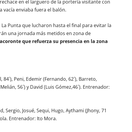
rechace en el larguero de la portería visitante con
a vacía enviaba fuera el balón.
e La Punta que lucharon hasta el final para evitar la
uirán una jornada más metidos en zona de
Tacoronte que refuerza su presencia en la zona
 84´), Peni, Edemir (Fernando, 62´), Barreto,
 (Melián, 56´) y David (Luis Gómez,46´). Entrenador:
d, Sergio, Josué, Sequi, Hugo, Aythami (Jhony, 71
rzola. Entrenador: Ito Mora.