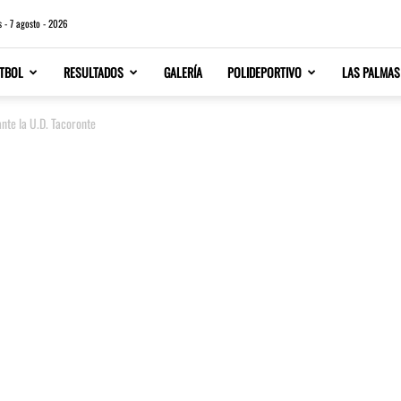
s - 7 agosto - 2026
TBOL
RESULTADOS
GALERÍA
POLIDEPORTIVO
LAS PALMAS
ante la U.D. Tacoronte