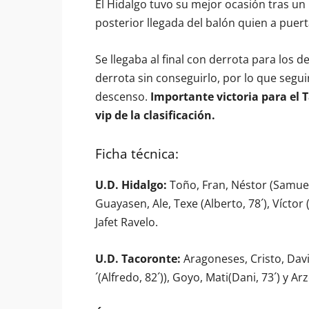
El Hidalgo tuvo su mejor ocasión tras un 
posterior llegada del balón quien a puert
Se llegaba al final con derrota para los d
derrota sin conseguirlo, por lo que seg
descenso.
Importante victoria para el 
vip de la clasificación.
Ficha técnica:
U.D. Hidalgo:
Toño, Fran, Néstor (Samuel,
Guayasen, Ale, Texe (Alberto, 78´), Víctor
Jafet Ravelo.
U.D. Tacoronte:
Aragoneses, Cristo, Davi
´(Alfredo, 82´)), Goyo, Mati(Dani, 73´) y A