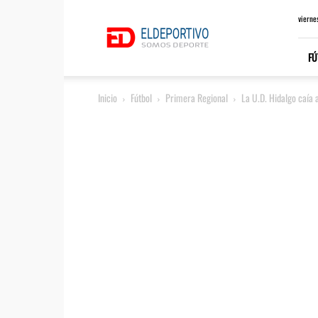
ElDeportivo.es
vierne
FÚ
Inicio
Fútbol
Primera Regional
La U.D. Hidalgo caía 