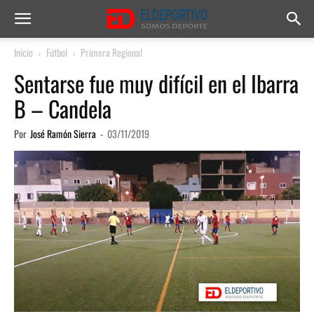
Inicio
Fútbol
Primera Regional
Sentarse fue muy difícil en el Ibarra
B – Candela
Por
José Ramón Sierra
-
03/11/2019