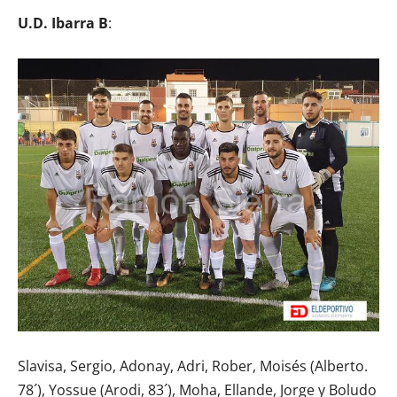
U.D. Ibarra B
:
Slavisa, Sergio, Adonay, Adri, Rober, Moisés (Alberto.
78´), Yossue (Arodi, 83´), Moha, Ellande, Jorge y Boludo