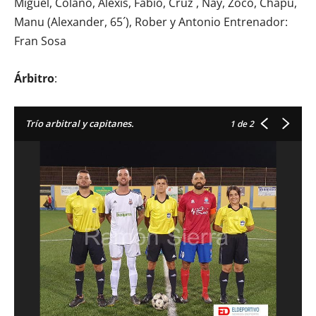
Miguel, Colano, Alexis, Fabio, Cruz , Nay, Zoco, Chapu,
Manu (Alexander, 65´), Rober y Antonio Entrenador:
Fran Sosa
Árbitro
:
Trío arbitral y capitanes.
1
de 2