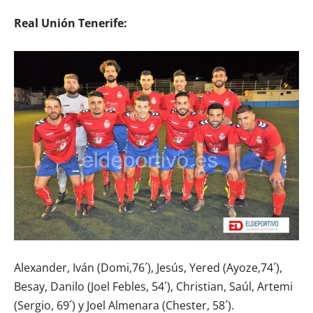
Real Unión Tenerife:
Alexander, Iván (Domi,76´), Jesús, Yered (Ayoze,74´),
Besay, Danilo (Joel Febles, 54´), Christian, Saúl, Artemi
(Sergio, 69´) y Joel Almenara (Chester, 58´).