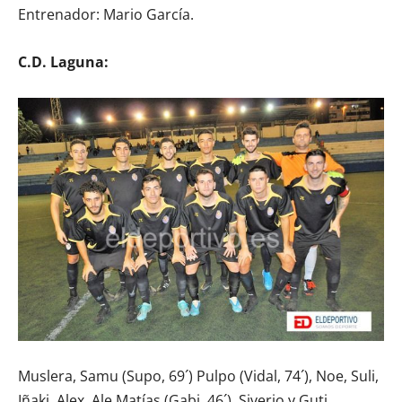
Entrenador: Mario García.
C.D. Laguna:
Muslera, Samu (Supo, 69´) Pulpo (Vidal, 74´), Noe, Suli,
Iñaki, Alex, Ale Matías (Gabi, 46´), Siverio y Guti