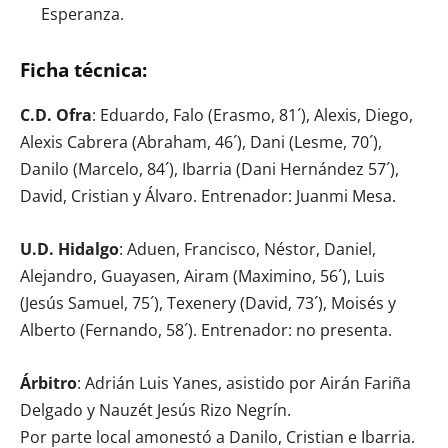
Esperanza.
Ficha técnica:
C.D. Ofra
: Eduardo, Falo (Erasmo, 81´), Alexis, Diego,
Alexis Cabrera (Abraham, 46´), Dani (Lesme, 70´),
Danilo (Marcelo, 84´), Ibarria (Dani Hernández 57´),
David, Cristian y Álvaro. Entrenador: Juanmi Mesa.
U.D. Hidalgo
: Aduen, Francisco, Néstor, Daniel,
Alejandro, Guayasen, Airam (Maximino, 56´), Luis
(Jesús Samuel, 75´), Texenery (David, 73´), Moisés y
Alberto (Fernando, 58´). Entrenador: no presenta.
Árbitro
: Adrián Luis Yanes, asistido por Airán Fariña
Delgado y Nauzét Jesús Rizo Negrín.
Por parte local amonestó a Danilo, Cristian e Ibarria.