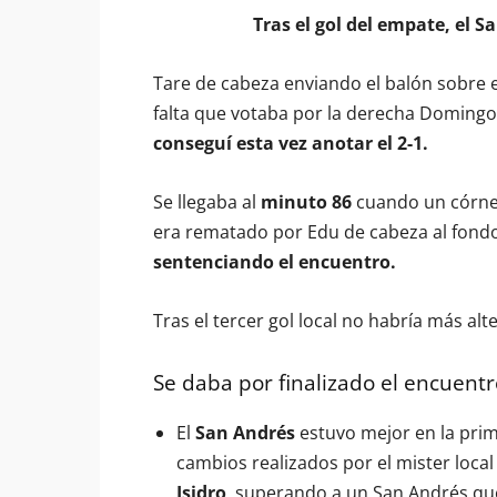
Tras el gol del empate, el S
Tare de cabeza enviando el balón sobre e
falta que votaba por la derecha Domingo 
conseguí esta vez anotar el 2-1.
Se llegaba al
minuto 86
cuando un córner
era rematado por Edu de cabeza al fondo 
sentenciando el encuentro.
Tras el tercer gol local no habría más al
Se daba por finalizado el encuentr
El
San Andrés
estuvo mejor en la prim
cambios realizados por el mister loca
Isidro
, superando a un San Andrés qu