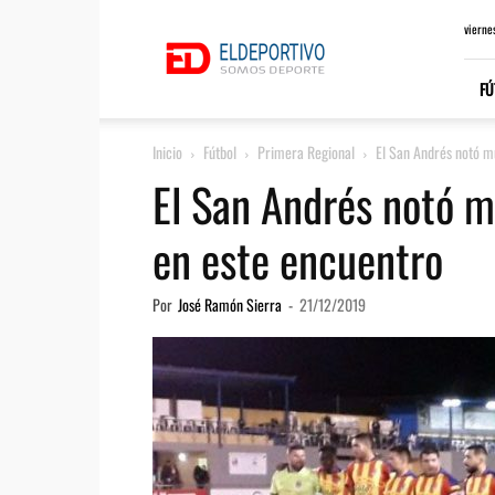
ElDeportivo.es
vierne
FÚ
Inicio
Fútbol
Primera Regional
El San Andrés notó m
El San Andrés notó m
en este encuentro
Por
José Ramón Sierra
-
21/12/2019