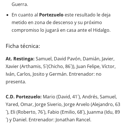
Guerra.
En cuanto al
Portezuelo
este resultado le deja
metido en zona de descenso y su próximo
compromiso lo jugará en casa ante el Hidalgo.
Ficha técnica:
At. Restinga:
Samuel, David Pavón, Damián, Javier,
Xavier (Arthamis, 5´(Chicho, 86´)), Juan Felipe, Víctor,
Iván, Carlos, Josito y Germán. Entrenador: no
presenta.
C.D. Portezuelo:
Mario (David, 41´), Andrés, Samuel,
Yared, Omar, Jorge Siverio, Jorge Arvelo (Alejandro, 63
´), Eli (Roberto, 76´), Fabio (Emilio, 68´), Juanma (Idu, 89
´) y Daniel. Entrenador: Jonathan Rancel.