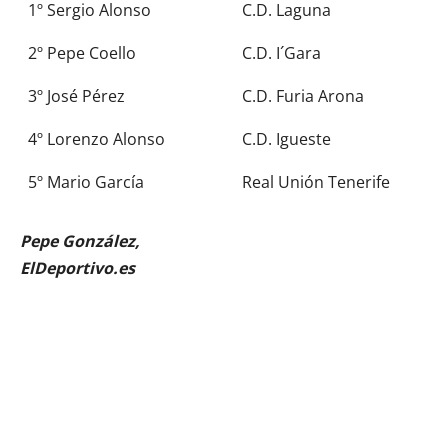
1º Sergio Alonso
C.D. Laguna
2º Pepe Coello
C.D. I´Gara
3º José Pérez
C.D. Furia Arona
4º Lorenzo Alonso
C.D. Igueste
5º Mario García
Real Unión Tenerife
Pepe González,
ElDeportivo.es