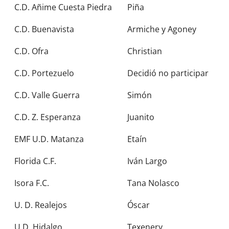
C.D. Añime Cuesta Piedra
Piña
C.D. Buenavista
Armiche y Agoney
C.D. Ofra
Christian
C.D. Portezuelo
Decidió no participar
C.D. Valle Guerra
Simón
C.D. Z. Esperanza
Juanito
EMF U.D. Matanza
Etaín
Florida C.F.
Iván Largo
Isora F.C.
Tana Nolasco
U. D. Realejos
Óscar
U.D. Hidalgo
Texenery