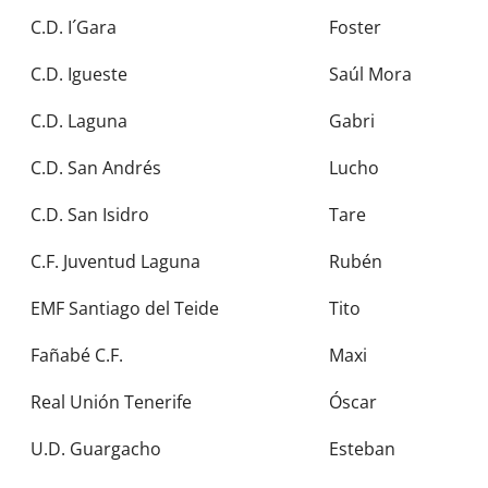
C.D. I´Gara
Foster
C.D. Igueste
Saúl Mora
C.D. Laguna
Gabri
C.D. San Andrés
Lucho
C.D. San Isidro
Tare
C.F. Juventud Laguna
Rubén
EMF Santiago del Teide
Tito
Fañabé C.F.
Maxi
Real Unión Tenerife
Óscar
U.D. Guargacho
Esteban