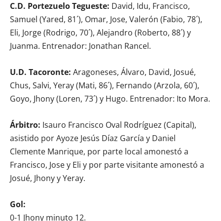
C.D. Portezuelo Tegueste:
David, Idu, Francisco,
Samuel (Yared, 81´), Omar, Jose, Valerón (Fabio, 78´),
Eli, Jorge (Rodrigo, 70´), Alejandro (Roberto, 88´) y
Juanma. Entrenador: Jonathan Rancel.
U.D. Tacoronte:
Aragoneses, Álvaro, David, Josué,
Chus, Salvi, Yeray (Mati, 86´), Fernando (Arzola, 60´),
Goyo, Jhony (Loren, 73´) y Hugo. Entrenador: Ito Mora.
Árbitro:
Isauro Francisco Oval Rodríguez (Capital),
asistido por Ayoze Jesús Díaz García y Daniel
Clemente Manrique, por parte local amonestó a
Francisco, Jose y Eli y por parte visitante amonestó a
Josué, Jhony y Yeray.
Gol:
0-1 Jhony minuto 12.