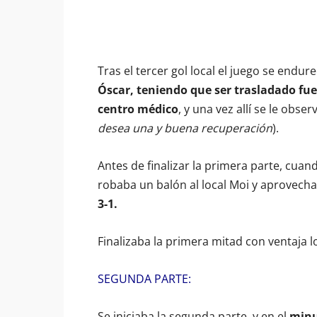
Tras el tercer gol local el juego se endu
Óscar, teniendo que ser trasladado fu
centro médico
, y una vez allí se le obse
desea una y buena recuperación
).
Antes de finalizar la primera parte, cuand
robaba un balón al local Moi y aprovechab
3-1.
Finalizaba la primera mitad con ventaja l
SEGUNDA PARTE:
Se iniciaba la segunda parte, y en el
minu