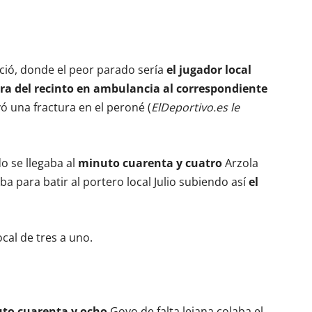
reció, donde el peor parado sería
el jugador local
era del recinto en ambulancia al correspondiente
rvó una fractura en el peroné (
ElDeportivo.es le
o se llegaba al
minuto cuarenta y cuatro
Arzola
a para batir al portero local Julio subiendo así
el
ocal de tres a uno.
to cuarenta y ocho
Goyo de falta lejana colaba el