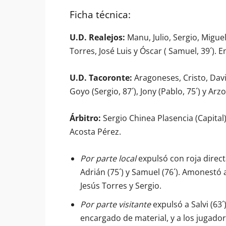
Ficha técnica:
U.D. Realejos:
Manu, Julio, Sergio, Miguel 
Torres, José Luis y Óscar ( Samuel, 39´). 
U.D. Tacoronte:
Aragoneses, Cristo, David
Goyo (Sergio, 87´), Jony (Pablo, 75´) y Arz
Árbitro:
Sergio Chinea Plasencia (Capital)
Acosta Pérez.
Por parte local
expulsó con roja directa
Adrián (75´) y Samuel (76´). Amonestó 
Jesús Torres y Sergio.
Por parte visitante
expulsó a Salvi (63´
encargado de material, y a los jugador