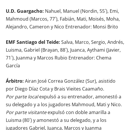
U.D. Guargacho:
Nahuel, Manuel (Nordin, 55´), Emi,
Mahmoud (Marcos, 77´), Fabián, Mati, Moisés, Moha,
Alejandro, Cameron y Nico Entrenador: Monsi Brito
EMF Santiago del Teide:
Salva, Marco, Sergio, Andrés,
Luisma, Gabriel (Brayan, 88´), Juanca, Aythami (Javier,
71´), Juanma y Marcos Rubio Entrenador: Chema
García
Árbitro:
Airan José Correa González (Sur), asistido
por Diego Díaz Cota y Brais Vieites Caamaño.
Por parte local
expulsó a su entrenador, amonestó a
su delegado y a los jugadores Mahmoud, Mati y Nico.
Por parte visitante
expulsó con doble amarilla a
Luisma (80´) y amonestó a su delegado, y a los
jugadores Gabriel, Juanca, Marcos y Juanma