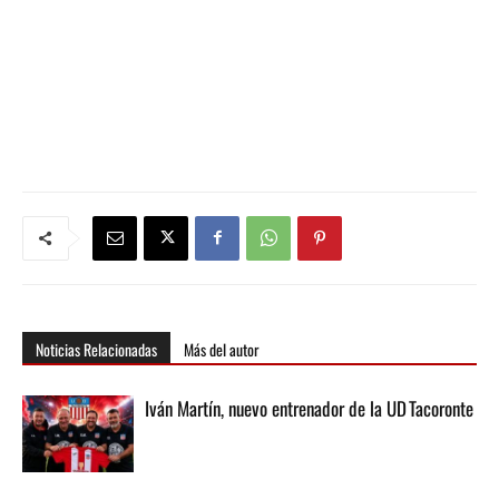
Noticias Relacionadas
Más del autor
Iván Martín, nuevo entrenador de la UD Tacoronte