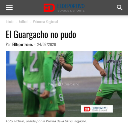
Inicio
Fútbol
Primera Regional
El Guargacho no pudo
Por
ElDeportivo.es
-
24/02/2020
Foto archivo, cedida por la Prensa de la UD Guargacho.