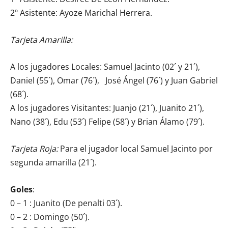
2º Asistente: Ayoze Marichal Herrera.
Tarjeta Amarilla:
A los jugadores Locales: Samuel Jacinto (02´ y 21´),
Daniel (55´), Omar (76´), José Ángel (76´) y Juan Gabriel
(68´).
A los jugadores Visitantes: Juanjo (21´), Juanito 21´),
Nano (38´), Edu (53´) Felipe (58´) y Brian Álamo (79´).
Tarjeta Roja:
Para el jugador local Samuel Jacinto por
segunda amarilla (21´).
Goles
:
0 – 1 : Juanito (De penalti 03´).
0 – 2 : Domingo (50´).