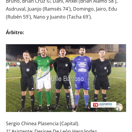
Bruno, Brian Cruz ©, Dani, Anxel (Brian Álamo 58´),
Asdruval, Juanjo (Ramsés 74´), Domingo, Jairo, Edu
(Rubén 59´), Nano y Juanito (Tacha 69´).
Árbitro:
Sergio Chinea Plasencia (Capital).
1º Asistente: Desiree De León Hernández.