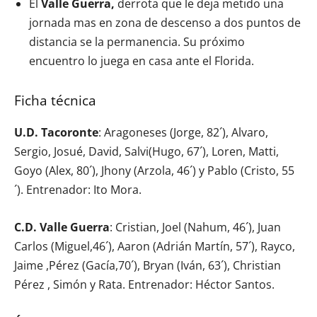
El
Valle Guerra,
derrota que le deja metido una
jornada mas en zona de descenso a dos puntos de
distancia se la permanencia. Su próximo
encuentro lo juega en casa ante el Florida.
Ficha técnica
U.D. Tacoronte
: Aragoneses (Jorge, 82´), Alvaro,
Sergio, Josué, David, Salvi(Hugo, 67´), Loren, Matti,
Goyo (Alex, 80´), Jhony (Arzola, 46´) y Pablo (Cristo, 55
´). Entrenador: Ito Mora.
C.D. Valle Guerra
: Cristian, Joel (Nahum, 46´), Juan
Carlos (Miguel,46´), Aaron (Adrián Martín, 57´), Rayco,
Jaime ,Pérez (Gacía,70´), Bryan (Iván, 63´), Christian
Pérez , Simón y Rata. Entrenador: Héctor Santos.