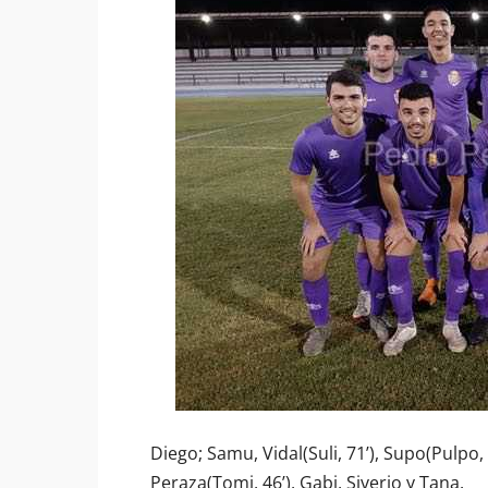
Diego; Samu, Vidal(Suli, 71’), Supo(Pulpo, 4
Peraza(Tomi, 46’), Gabi, Siverio y Tana.