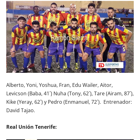
Alberto, Yoni, Yoshua, Fran, Edu Wailer, Aitor,
Levicson (Baba, 41´) Nuha (Tony, 62´), Tare (Airam, 87´),
Kike (Yeray, 62´) y Pedro (Enmanuel, 72´). Entrenador:
David Tajao.
Real Unión Tenerife: