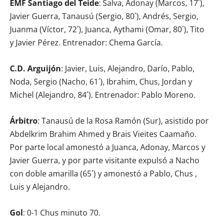
EMF Santiago del Teide
: Salva, Adonay (Marcos, 17´),
Javier Guerra, Tanausú (Sergio, 80´), Andrés, Sergio,
Juanma (Víctor, 72´), Juanca, Aythami (Omar, 80´), Tito
y Javier Pérez. Entrenador: Chema García.
C.D. Arguijón
: Javier, Luis, Alejandro, Darío, Pablo,
Noda, Sergio (Nacho, 61´), Ibrahim, Chus, Jordan y
Michel (Alejandro, 84´). Entrenador: Pablo Moreno.
Árbitro
: Tanausú de la Rosa Ramón (Sur), asistido por
Abdelkrim Brahim Ahmed y Brais Vieites Caamaño.
Por parte local amonestó a Juanca, Adonay, Marcos y
Javier Guerra, y por parte visitante expulsó a Nacho
con doble amarilla (65´) y amonestó a Pablo, Chus ,
Luis y Alejandro.
Gol
: 0-1 Chus minuto 70.