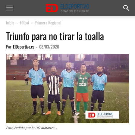
Inicio
Fútbol
Primera Regional
Triunfo para no tirar la toalla
Por
ElDeportivo.es
-
08/03/2020
Foto cedida por la UD Matanza. .