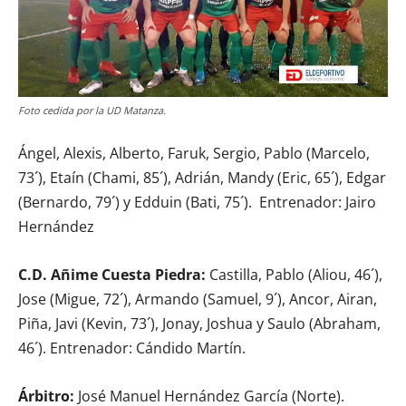
Foto cedida por la UD Matanza.
Ángel, Alexis, Alberto, Faruk, Sergio, Pablo (Marcelo,
73´), Etaín (Chami, 85´), Adrián, Mandy (Eric, 65´), Edgar
(Bernardo, 79´) y Edduin (Bati, 75´). Entrenador: Jairo
Hernández
C.D. Añime Cuesta Piedra:
Castilla, Pablo (Aliou, 46´),
Jose (Migue, 72´), Armando (Samuel, 9´), Ancor, Airan,
Piña, Javi (Kevin, 73´), Jonay, Joshua y Saulo (Abraham,
46´). Entrenador: Cándido Martín.
Á
rbitro:
José Manuel Hernández García (Norte).