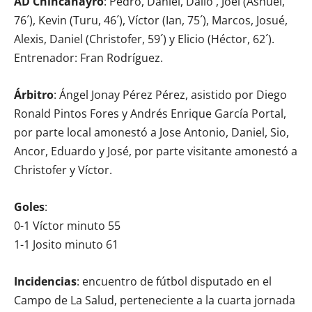
AD Chincanayro
: Pedro, Daniel, Dailo , Joel (Ashuel,
76´), Kevin (Turu, 46´), Víctor (Ian, 75´), Marcos, Josué,
Alexis, Daniel (Christofer, 59´) y Elicio (Héctor, 62´).
Entrenador: Fran Rodríguez.
Árbitro
: Ángel Jonay Pérez Pérez, asistido por Diego
Ronald Pintos Fores y Andrés Enrique García Portal,
por parte local amonestó a Jose Antonio, Daniel, Sio,
Ancor, Eduardo y José, por parte visitante amonestó a
Christofer y Víctor.
Goles
:
0-1 Víctor minuto 55
1-1 Josito minuto 61
Incidencias
: encuentro de fútbol disputado en el
Campo de La Salud, perteneciente a la cuarta jornada