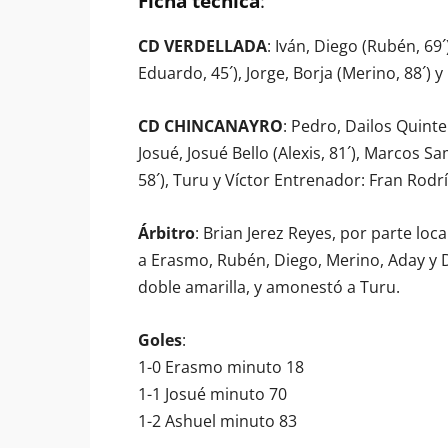
Ficha técnica
:
CD VERDELLADA
: Iván, Diego (Rubén, 69´
Eduardo, 45´), Jorge, Borja (Merino, 88´) 
CD CHINCANAYRO
: Pedro, Dailos Quinte
Josué, Josué Bello (Alexis, 81´), Marcos Sa
58´), Turu y Víctor Entrenador: Fran Rodr
Árbitro
: Brian Jerez Reyes, por parte loc
a Erasmo, Rubén, Diego, Merino, Aday y D
doble amarilla, y amonestó a Turu.
Goles
:
1-0 Erasmo minuto 18
1-1 Josué minuto 70
1-2 Ashuel minuto 83