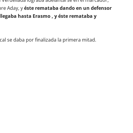
l Verdellada lograba adelantarse en el marcador,
re Aday, y
éste remataba dando en un defensor
 llegaba hasta Erasmo , y éste remataba y
cal se daba por finalizada la primera mitad.