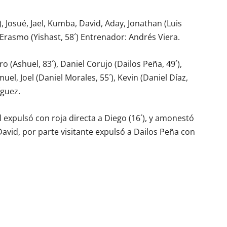
), Josué, Jael, Kumba, David, Aday, Jonathan (Luis
y Erasmo (Yishast, 58´) Entrenador: Andrés Viera.
ro (Ashuel, 83´), Daniel Corujo (Dailos Peña, 49´),
muel, Joel (Daniel Morales, 55´), Kevin (Daniel Díaz,
íguez.
al expulsó con roja directa a Diego (16´), y amonestó
avid, por parte visitante expulsó a Dailos Peña con