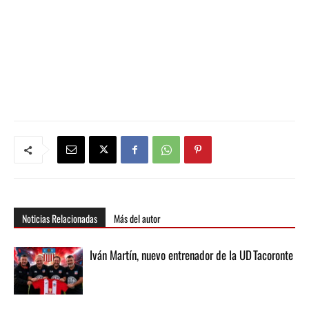
Noticias Relacionadas
Más del autor
Iván Martín, nuevo entrenador de la UD Tacoronte