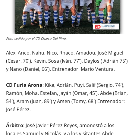
Foto cedida por el CD Charco Del Pino.
Alex, Arico, Nahu, Nico, Rnaco, Amadou, José Miguel
(Cesar, 70´), Kevin, Sosa (Iván, 77´), Daylos ( Adrián,75´)
y Nano (Daniel, 66´). Entrenador: Mario Ventura.
CD Furia Arona
: Kike, Adríán, Puyi, Salif (Sergio, 74´),
Ramón, Moha, Estefan, Jayán (Omar, 45´), Abde (Brian,
54´), Aram (Juan, 89´) y Arsen (Tomy, 68´) Entrenador:
José Pérez.
Árbitro
: José Javier Pérez Reyes, amonestó a los
locales Samuel y Nicolás, y a los visitantes Abde,