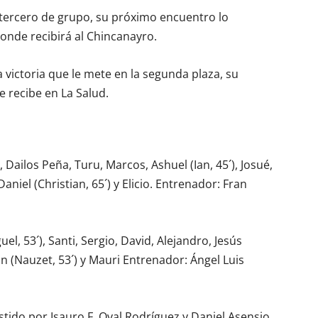
ercero de grupo, su próximo encuentro lo
onde recibirá al Chincanayro.
victoria que le mete en la segunda plaza, su
ue recibe en La Salud.
, Dailos Peña, Turu, Marcos, Ashuel (Ian, 45´), Josué,
 Daniel (Christian, 65´) y Elicio. Entrenador: Fran
guel, 53´), Santi, Sergio, David, Alejandro, Jesús
rón (Nauzet, 53´) y Mauri Entrenador: Ángel Luis
tido por Isauro F. Oval Rodríguez y Daniel Asensio