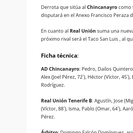
Derrota que sitúa al
Chincanayro
como t
disputará en el Anexo Francisco Peraza d
En cuanto al
Real Unión
suma una nueva 
próximo rival será el Taco San Luis , al q
Ficha técnica
:
AD Chincanayro
: Pedro, Dailos Quintero
Alex (Joel Pérez, 72´), Héctor (Víctor, 45´),
Rodríguez.
Real Unión Tenerife B
: Agustín, Jose (Mi
(Víctor, 88´), Isma, Pablo (Omar, 64´), Aa
Pérez.
Árbitro
: Domingo Falcón Domínguez, asis