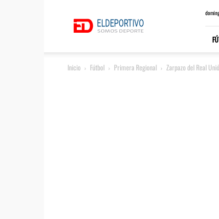
ElDeportivo.es
doming
FÚ
Inicio
Fútbol
Primera Regional
Zarpazo del Real Uni