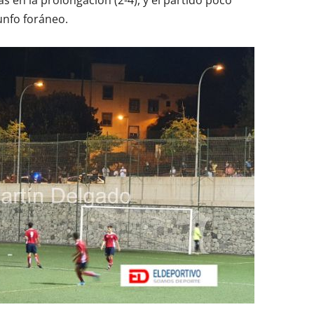
s en la prolongación (2-4), y el partido poco
unfo foráneo.