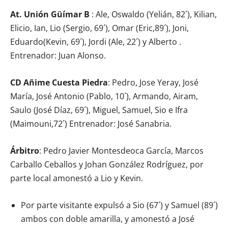
At. Unión Güímar B
: Ale, Oswaldo (Yelián, 82´), Kilian,
Elicio, Ian, Lio (Sergio, 69´), Omar (Eric,89´), Joni,
Eduardo(Kevin, 69´), Jordi (Ale, 22´) y Alberto .
Entrenador: Juan Alonso.
CD Añime Cuesta Piedra
: Pedro, Jose Yeray, José
María, José Antonio (Pablo, 10´), Armando, Airam,
Saulo (José Díaz, 69´), Miguel, Samuel, Sio e Ifra
(Maimouni,72´) Entrenador: José Sanabria.
Árbitro
: Pedro Javier Montesdeoca García, Marcos
Carballo Ceballos y Johan González Rodríguez, por
parte local amonestó a Lio y Kevin.
Por parte visitante expulsó a Sio (67´) y Samuel (89´)
ambos con doble amarilla, y amonestó a José