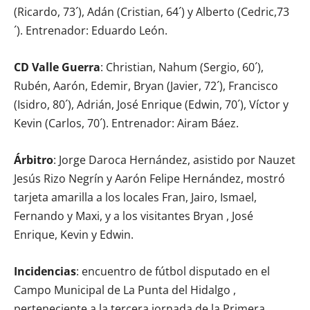
(Ricardo, 73´), Adán (Cristian, 64´) y Alberto (Cedric,73
´). Entrenador: Eduardo León.
CD Valle Guerra
: Christian, Nahum (Sergio, 60´),
Rubén, Aarón, Edemir, Bryan (Javier, 72´), Francisco
(Isidro, 80´), Adrián, José Enrique (Edwin, 70´), Víctor y
Kevin (Carlos, 70´). Entrenador: Airam Báez.
Árbitro
: Jorge Daroca Hernández, asistido por Nauzet
Jesús Rizo Negrín y Aarón Felipe Hernández, mostró
tarjeta amarilla a los locales Fran, Jairo, Ismael,
Fernando y Maxi, y a los visitantes Bryan , José
Enrique, Kevin y Edwin.
Incidencias
: encuentro de fútbol disputado en el
Campo Municipal de La Punta del Hidalgo ,
perteneciente a la tercera jornada de la Primera