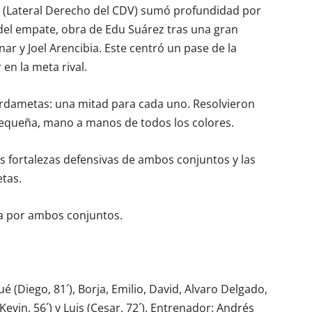
ia (Lateral Derecho del CDV) sumó profundidad por
o del empate, obra de Edu Suárez tras una gran
r y Joel Arencibia. Este centró un pase de la
en la meta rival.
uardametas: una mitad para cada uno. Resolvieron
pequeña, mano a manos de todos los colores.
as fortalezas defensivas de ambos conjuntos y las
tas.
da por ambos conjuntos.
osué (Diego, 81´), Borja, Emilio, David, Alvaro Delgado,
Kevin, 56´) y Luis (Cesar, 72´). Entrenador: Andrés