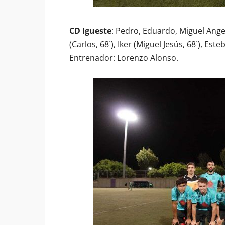
CD Igueste
: Pedro, Eduardo, Miguel Angel
(Carlos, 68´), Iker (Miguel Jesús, 68´), Est
Entrenador: Lorenzo Alonso.