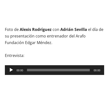
Foto de
Alexis Rodríguez
con
Adrián Sevilla
el día de
su presentación como entrenador del Arafo
Fundación Edgar Méndez.
Entrevista:
Reproductor
00:00
00:00
de
audio