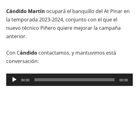
Cándido Martín
ocupará el banquillo del At Pinar en
la temporada 2023-2024, conjunto con el que el
nuevo técnico Piñero quiere mejorar la campaña
anterior.
Con C
ándido
contactamos, y mantuvimos está
conversación:
Reproductor
00:00
00:00
de
audio