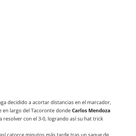
a decidido a acortar distancias en el marcador,
se en largo del Tacoronte donde
Carlos Mendoza
esolver con el 3-0, logrando así su hat trick
o, así catorce minutos más tarde tras un saque de