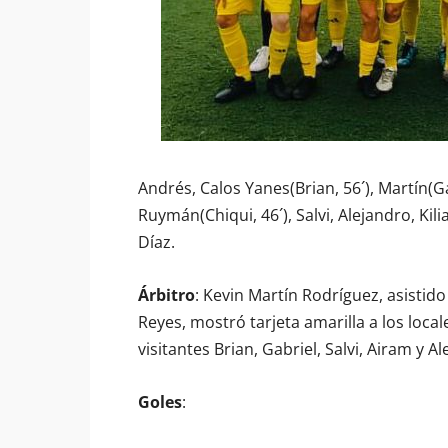
Andrés, Calos Yanes(Brian, 56´), Martín(Gab
Ruymán(Chiqui, 46´), Salvi, Alejandro, Kili
Díaz.
Árbitro
: Kevin Martín Rodríguez, asisti
Reyes, mostró tarjeta amarilla a los local
visitantes Brian, Gabriel, Salvi, Airam y A
Goles
: