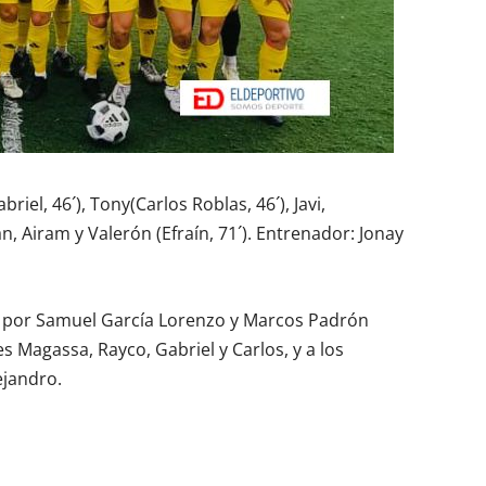
riel, 46´), Tony(Carlos Roblas, 46´), Javi,
an, Airam y Valerón (Efraín, 71´). Entrenador: Jonay
do por Samuel García Lorenzo y Marcos Padrón
es Magassa, Rayco, Gabriel y Carlos, y a los
lejandro.