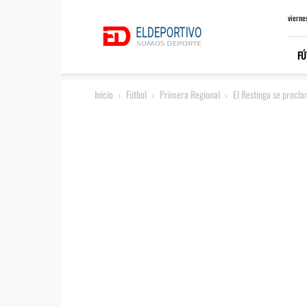
ElDeportivo.es
vierne
FÚ
Inicio
Fútbol
Primera Regional
El Restinga se procla