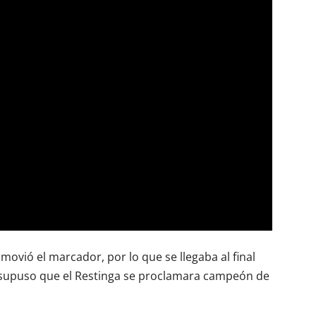
 movió el marcador, por lo que se llegaba al final
e supuso que el Restinga se proclamara campeón de