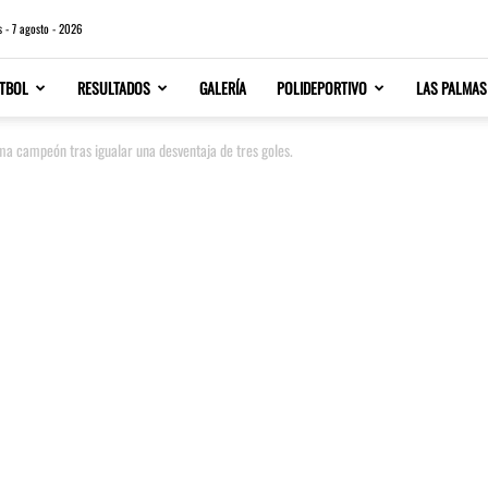
s - 7 agosto - 2026
TBOL
RESULTADOS
GALERÍA
POLIDEPORTIVO
LAS PALMAS
ma campeón tras igualar una desventaja de tres goles.