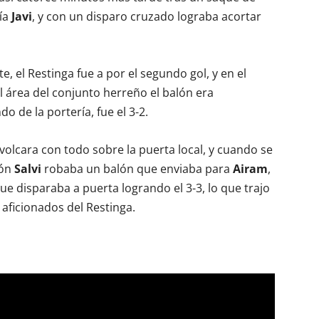
ía
Javi
, y con un disparo cruzado lograba acortar
, el Restinga fue a por el segundo gol, y en el
 área del conjunto herreño el balón era
o de la portería, fue el 3-2.
volcara con todo sobre la puerta local, y cuando se
ión
Salvi
robaba un balón que enviaba para
Airam
,
que disparaba a puerta logrando el 3-3, lo que trajo
 aficionados del Restinga.