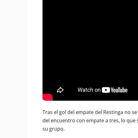
Tras el gol del empate del Restinga no se
del encuentro con empate a tres, lo qu
su grupo.