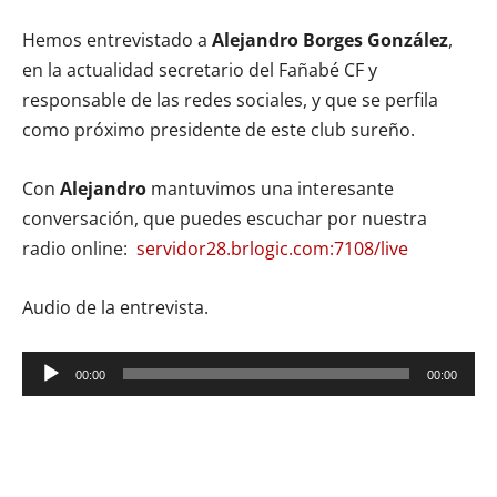
Hemos entrevistado a
Alejandro Borges González
,
en la actualidad secretario del Fañabé CF y
responsable de las redes sociales, y que se perfila
como próximo presidente de este club sureño.
Con
Alejandro
mantuvimos una interesante
conversación, que puedes escuchar por nuestra
radio online:
servidor28.brlogic.com:7108/live
Audio de la entrevista.
Reproductor
00:00
00:00
de
audio