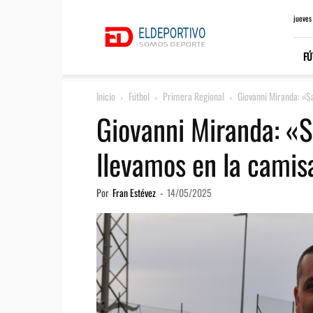
ElDeportivo.es
jueves
FÚ
Inicio
Fútbol
Primera Regional
Giovanni Miranda: «S
Giovanni Miranda: «
llevamos en la camis
Por
Fran Estévez
-
14/05/2025