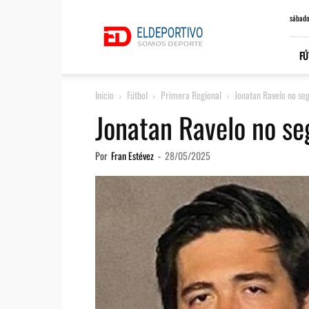
ElDeportivo.es
sábado
FÚ
Inicio
Fútbol
Primera Regional
Jonatan Ravelo no seg
Jonatan Ravelo no se
Por
Fran Estévez
-
28/05/2025